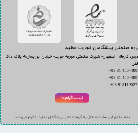
گروه صنعتی پیشگامان تجارت عظیم
آدرس کارخانه: اصفهان- شهرک صنعتی مورچه خورت- خیابان ابوریحان6- پلاک 262
لفن:
45644006 31 9
45644007 31 9
9131195272 98
تمام حقوق این سایت متعلق به گروه صنعتی پیشگامان تجارت عظیم می‌باشد.