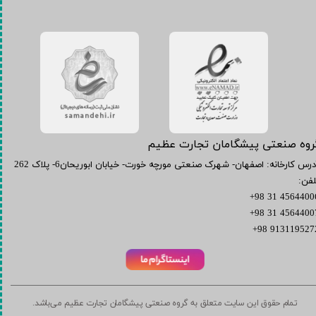
گروه صنعتی پیشگامان تجارت عظیم
آدرس کارخانه: اصفهان- شهرک صنعتی مورچه خورت- خیابان ابوریحان6- پلاک 262
لفن:
45644006 31 9
45644007 31 9
9131195272 98
تمام حقوق این سایت متعلق به گروه صنعتی پیشگامان تجارت عظیم می‌باشد.