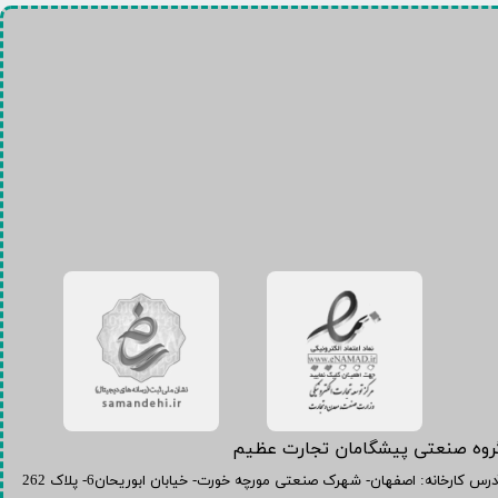
گروه صنعتی پیشگامان تجارت عظیم
آدرس کارخانه: اصفهان- شهرک صنعتی مورچه خورت- خیابان ابوریحان6- پلاک 262