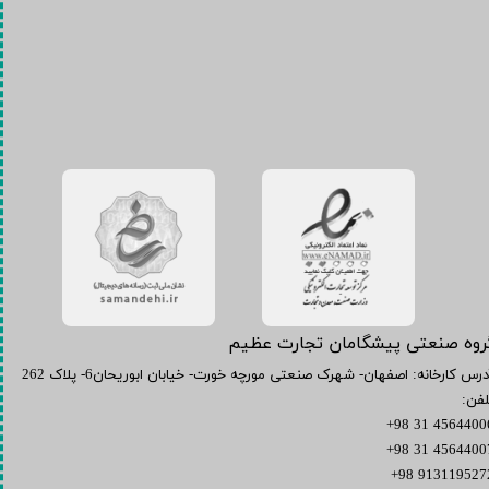
گروه صنعتی پیشگامان تجارت عظیم
آدرس کارخانه: اصفهان- شهرک صنعتی مورچه خورت- خیابان ابوریحان6- پلاک 262
لفن:
45644006 31 9
45644007 31 9
9131195272 98