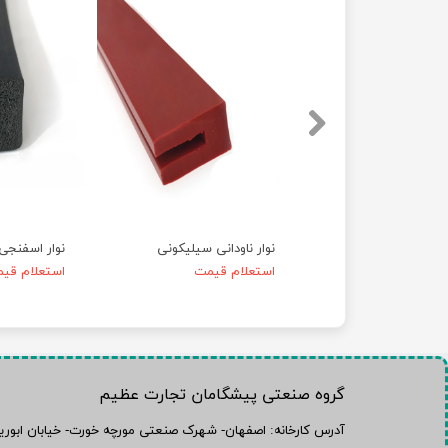
نوار ناودانی سیلیکونی
نوار اسفنجی
استعلام قیمت
استعلام قی
​گروه صنعتی پیشگامان تجارت عظیم
​آدرس کارخانه: اصفهان- شهرک صنعتی مورچه خورت- خیابان ابوریحان6- پلاک